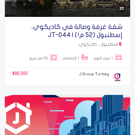
شقة غرفة وصالة في كاديكوي،
إسطنبول (52 م²) | JT-044
اسطنبول , كاديكوي
1 غرف النوم
1 الحمامات
52 متر مربع
$86,000
J Group Turkey