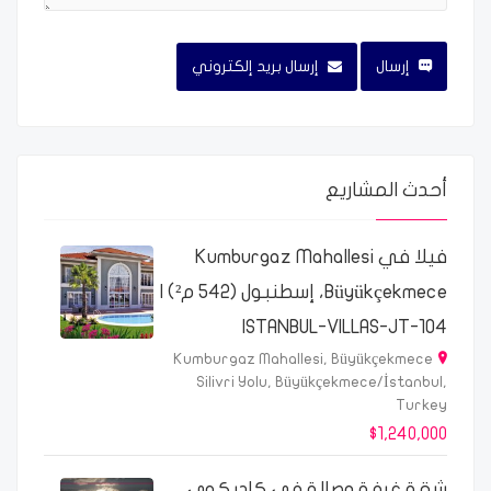
إرسال
إرسال بريد إلكتروني
أحدث المشاريع
فيلا في Kumburgaz Mahallesi
Büyükçekmece، إسطنبول (542 م²) |
ISTANBUL-VILLAS-JT-104
Kumburgaz Mahallesi, Büyükçekmece
Silivri Yolu, Büyükçekmece/İstanbul,
Turkey
$1,240,000
شقة غرفة وصالة في كاديكوي،