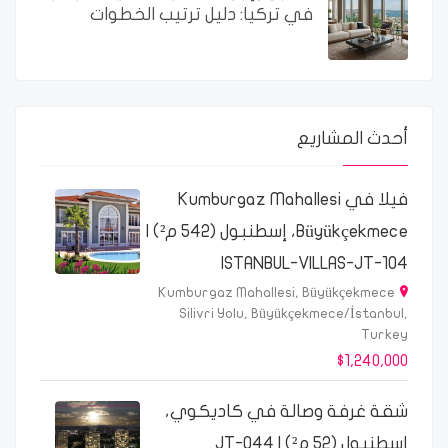
في تركيا: دليل ترتيب الخطوات
أحدث المشاريع
فيلا في Kumburgaz Mahallesi
Büyükçekmece، إسطنبول (542 م²) |
ISTANBUL-VILLAS-JT-104
Kumburgaz Mahallesi, Büyükçekmece
Silivri Yolu, Büyükçekmece/İstanbul,
Turkey
$1,240,000
شقة غرفة وصالة في كاديكوي،
إسطنبول (52 م²) | JT-044