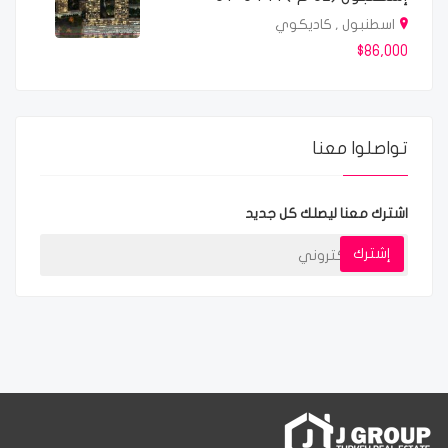
اسطنبول , كاديكوي
$86,000
تواصلوا معنا
اشترك معنا ليصلك كل جديد
إشترك