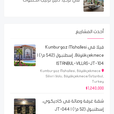
في تركيا: دليل ترتيب الخطوات
أحدث المشاريع
فيلا في Kumburgaz Mahallesi
Büyükçekmece، إسطنبول (542 م²) |
ISTANBUL-VILLAS-JT-104
Kumburgaz Mahallesi, Büyükçekmece
Silivri Yolu, Büyükçekmece/İstanbul,
Turkey
$1,240,000
شقة غرفة وصالة في كاديكوي،
إسطنبول (52 م²) | JT-044