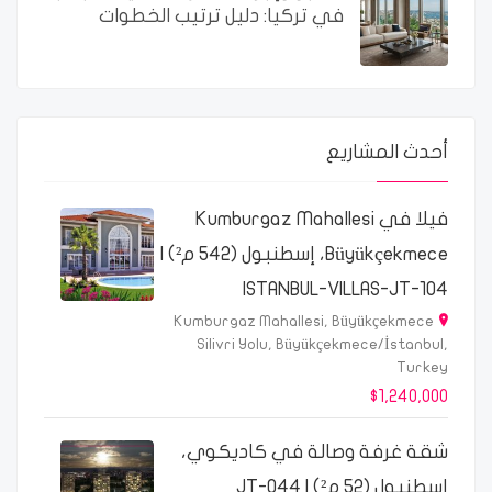
في تركيا: دليل ترتيب الخطوات
أحدث المشاريع
فيلا في Kumburgaz Mahallesi
Büyükçekmece، إسطنبول (542 م²) |
ISTANBUL-VILLAS-JT-104
Kumburgaz Mahallesi, Büyükçekmece
Silivri Yolu, Büyükçekmece/İstanbul,
Turkey
$1,240,000
شقة غرفة وصالة في كاديكوي،
إسطنبول (52 م²) | JT-044