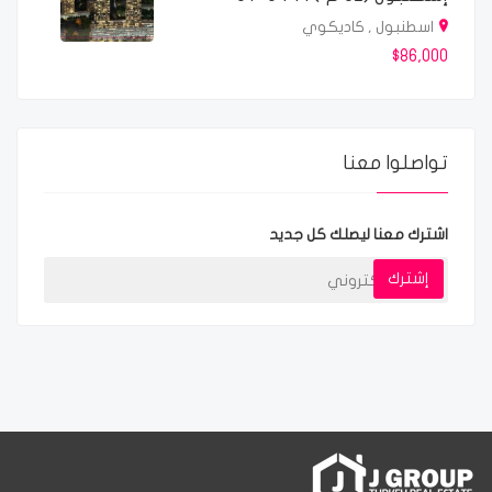
اسطنبول , كاديكوي
$86,000
تواصلوا معنا
اشترك معنا ليصلك كل جديد
إشترك